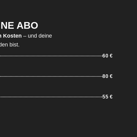
HNE ABO
n Kosten
–
und deine
den bist.
60 €
80 €
55 €