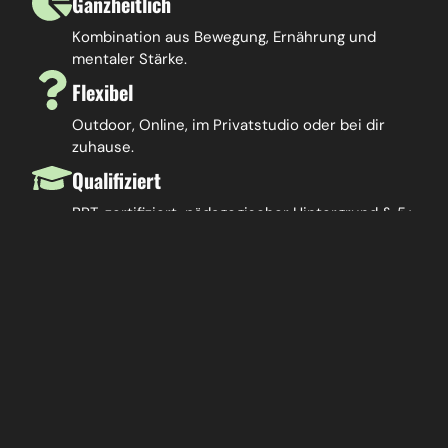
Ganzheitlich
Kombination aus Bewegung, Ernährung und
mentaler Stärke.
Flexibel
Outdoor, Online, im Privatstudio oder bei dir
zuhause.
Qualifiziert
BPT-zertifiziert, pädagogischer Hintergrund & 5+
Jahre Erfahrung.
Motivierend
Du bekommst einen Trainer, der dich versteht
und fordert!
ZU DEN VERSCHIEDENEN TRAININGS